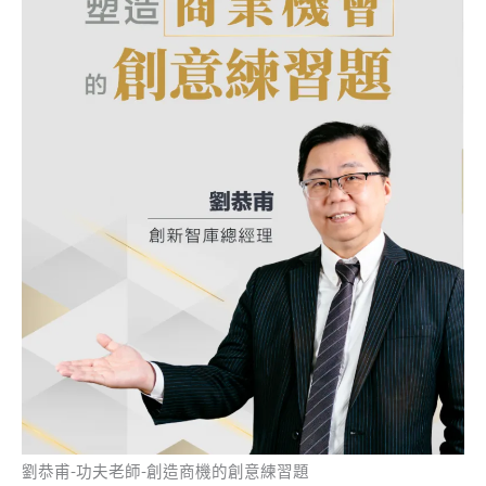
劉恭甫-功夫老師-創造商機的創意練習題