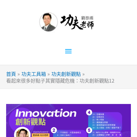
跳
至
主
要
內
容
主
要
首頁
功夫工具箱
功夫創新觀點
選
看起來很多好點子其實隱藏危機：功夫創新觀點12
單