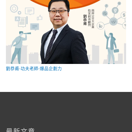
劉恭甫-功夫老師-爆品企劃力
最新文章