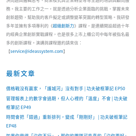
決問題與邏輯思考、商業模式與企業轉型等等主題的培訓與顧問服
務。我主要的工作之一，就是透過分析企業面臨的挑戰，掌握未來
創新趨勢，幫助我的客戶擬定或調整變革突圍的轉型策略。我研發
多年並擁有多項專利的《
超級創新力
》課程，是連續開設超過十年
的經典企業創新實戰課程，也是很多上市上櫃公司中每年被指名最
多的創新課程。演講與課程邀約請來信：
【
service@ideassystem.com
】
最新文章
價格戰沒有贏家，「護城河」沒有對手 | 功夫破框筆記 EP50
管理報表上的數字會過期，但人心裡的「溫度」不會 | 功夫破
框筆記 EP49
時間會把「錯過」重新排列，變成「剛剛好」 | 功夫破框筆記
EP48
如果你覺得「沒你不行」，那你的團隊可能真的「沒你更好」