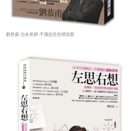
劉恭甫-功夫老師-不懂這些別想加薪