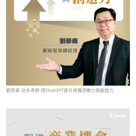
劉恭甫-功夫老師-用ChatGPT提升商機洞察力與創造力