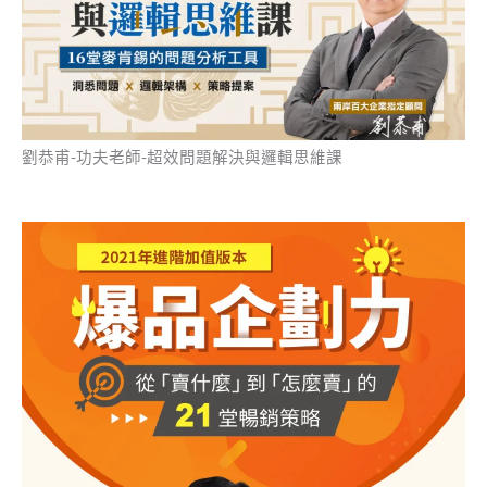
劉恭甫-功夫老師-超效問題解決與邏輯思維課