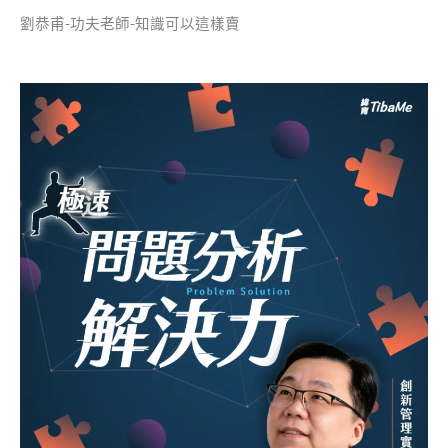
劉恭甫-功夫老師-知識可以這樣賣