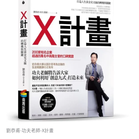
劉恭甫-功夫老師-X計畫