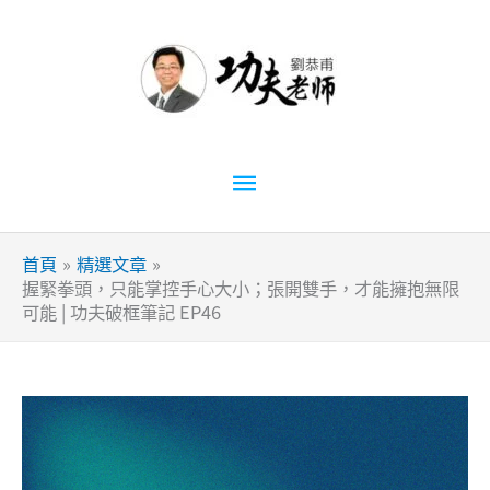
跳
至
主
要
內
容
主
要
首頁
精選文章
選
握緊拳頭，只能掌控手心大小；張開雙手，才能擁抱無限
可能 | 功夫破框筆記 EP46
單