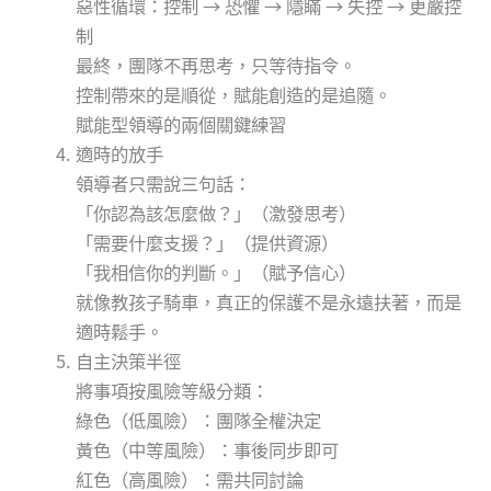
惡性循環：控制 → 恐懼 → 隱瞞 → 失控 → 更嚴控
制
最終，團隊不再思考，只等待指令。
控制帶來的是順從，賦能創造的是追隨。
賦能型領導的兩個關鍵練習
適時的放手
領導者只需說三句話：
「你認為該怎麼做？」（激發思考）
「需要什麼支援？」（提供資源）
「我相信你的判斷。」（賦予信心）
就像教孩子騎車，真正的保護不是永遠扶著，而是
適時鬆手。
自主決策半徑
將事項按風險等級分類：
綠色（低風險）：團隊全權決定
黃色（中等風險）：事後同步即可
紅色（高風險）：需共同討論