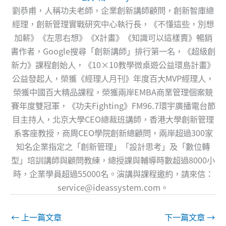
劉恭甫，人稱功夫老師，企業創新講師顧問，創新智庫總
經理，創新管理實戰研究中心執行長，《不懂這些，別想
加薪》《左思右想》《X計畫》《知識可以這樣賣》暢銷
書作者，Google搜尋「創新講師」排行第一名，《超級創
新力》課程創始人，《10×10教學微桌遊公益環島計畫》
公益發起人，榮獲《經理人月刊》年度百大MVP經理人，
榮獲中國百大精品課程，榮獲兩岸EMBA商業管理個案競
賽年度雙冠軍，《功夫Fighting》FM96.7環宇廣播電台節
目主持人，北京大學CEO總裁班講師，香港大學創新管理
系客座教授，商周CEO學院創新總顧問，兩岸超過300家
知名企業指定之「創新管理」「設計思考」及「數位轉
型」培訓講師與顧問教練，總授課與輔導時數超過8000小
時，企業學員超過55000名。演講與課程邀約，請來信：
service@ideassystem.com
。
←
上一篇文章
下一篇文章
→