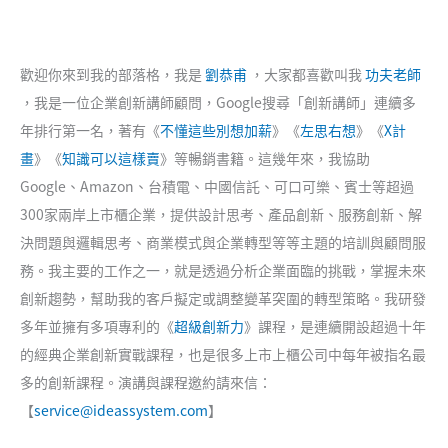
歡迎你來到我的部落格，我是
劉恭甫
，大家都喜歡叫我
功夫老師
，我是一位企業創新講師顧問，Google搜尋「創新講師」連續多
年排行第一名，著有《
不懂這些別想加薪
》《
左思右想
》《
X計
畫
》《
知識可以這樣賣
》等暢銷書籍。這幾年來，我協助
Google、Amazon、台積電、中國信託、可口可樂、賓士等超過
300家兩岸上市櫃企業，提供設計思考、產品創新、服務創新、解
決問題與邏輯思考、商業模式與企業轉型等等主題的培訓與顧問服
務。我主要的工作之一，就是透過分析企業面臨的挑戰，掌握未來
創新趨勢，幫助我的客戶擬定或調整變革突圍的轉型策略。我研發
多年並擁有多項專利的《
超級創新力
》課程，是連續開設超過十年
的經典企業創新實戰課程，也是很多上市上櫃公司中每年被指名最
多的創新課程。演講與課程邀約請來信：
【
service@ideassystem.com
】