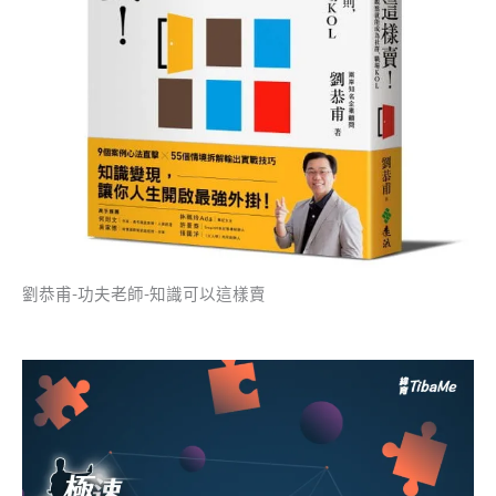
劉恭甫-功夫老師-知識可以這樣賣