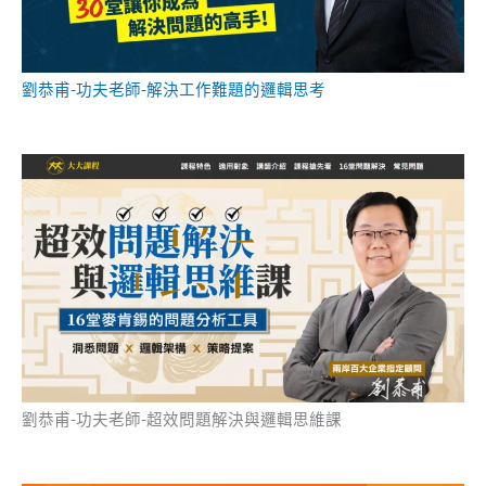
劉恭甫-功夫老師-解決工作難題的邏輯思考
劉恭甫-功夫老師-超效問題解決與邏輯思維課