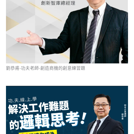
劉恭甫-功夫老師-創造商機的創意練習題