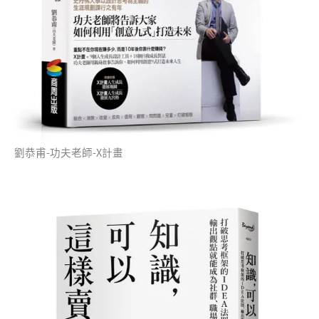
劉恭甫-功夫老師-X計畫