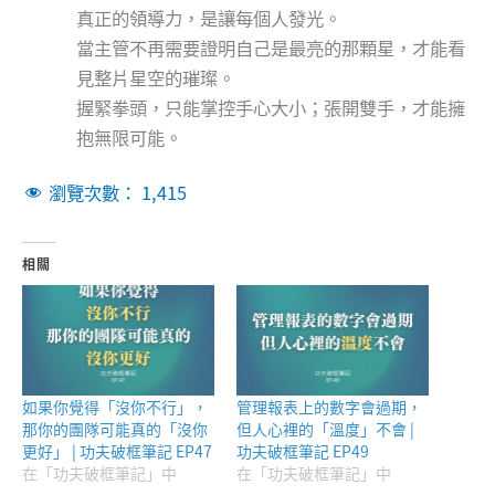
真正的領導力，是讓每個人發光。
當主管不再需要證明自己是最亮的那顆星，才能看
見整片星空的璀璨。
握緊拳頭，只能掌控手心大小；張開雙手，才能擁
抱無限可能。
瀏覽次數：
1,415
相關
如果你覺得「沒你不行」，
管理報表上的數字會過期，
那你的團隊可能真的「沒你
但人心裡的「溫度」不會 |
更好」 | 功夫破框筆記 EP47
功夫破框筆記 EP49
在「功夫破框筆記」中
在「功夫破框筆記」中