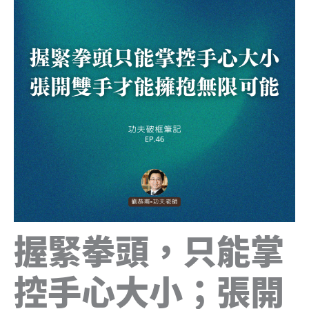
握緊拳頭，只能掌
控手心大小；張開