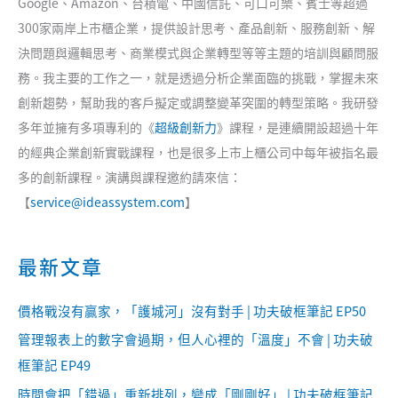
Google、Amazon、台積電、中國信託、可口可樂、賓士等超過
300家兩岸上市櫃企業，提供設計思考、產品創新、服務創新、解
決問題與邏輯思考、商業模式與企業轉型等等主題的培訓與顧問服
務。我主要的工作之一，就是透過分析企業面臨的挑戰，掌握未來
創新趨勢，幫助我的客戶擬定或調整變革突圍的轉型策略。我研發
多年並擁有多項專利的《
超級創新力
》課程，是連續開設超過十年
的經典企業創新實戰課程，也是很多上市上櫃公司中每年被指名最
多的創新課程。演講與課程邀約請來信：
【
service@ideassystem.com
】
最新文章
價格戰沒有贏家，「護城河」沒有對手 | 功夫破框筆記 EP50
管理報表上的數字會過期，但人心裡的「溫度」不會 | 功夫破
框筆記 EP49
時間會把「錯過」重新排列，變成「剛剛好」 | 功夫破框筆記