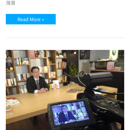
學
灣潛
習：
摸
索，
「潛
Read More »
熱
水
愛，
的
海
三
況，
個
練
學
習，
習：
理
除
論
錯，
「台
冷
灣
靜，
潛
體
水
驗」
開
功
放
夫
水
老
域
師
潛
學
水
潛
員
水
（Open
（一）：
Water
台
Diver）
灣
訓
潛
練