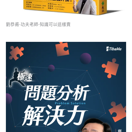
劉恭甫-功夫老師-知識可以這樣賣