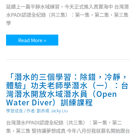
水
延續上一篇平靜水域練習，今天正式進入真實海中 台灣潛
（三）：
台
水PADI認證全紀錄（共三集）：第一集，第二集，第三集
灣
潛
學
水
開
放
功
Read More »
水
夫
域
老
潛
師
水
學
員
潛
（Open
水
Water
（二）
「潛水的三個學習：除錯，冷靜，
Diver）
第
訓
體驗」功夫老師學潛水（一）：台
一
練
次
課
灣潛水開放水域潛水員（Open
真
程
正
Water Diver）訓練課程
下
海
學習成長
/ 作者:
劉恭甫 Jacky Liu
潛
水
的
台灣潛水PPADI認證全紀錄（共三集）：第一集，第二
五
集，第三集 堅持讓夢想成真 今年八月份我就慕名開始跟台
個