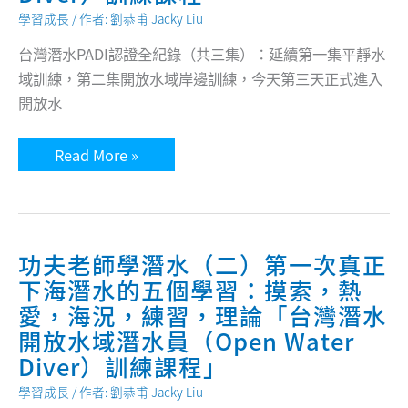
學習成長
/ 作者:
劉恭甫 Jacky Liu
台灣潛水PADI認證全紀錄（共三集）：延續第一集平靜水
域訓練，第二集開放水域岸邊訓練，今天第三天正式進入
開放水
「總
Read More »
結
自
己
的
三
個
優
功夫老師學潛水（二）第一次真正
點
下海潛水的五個學習：摸索，熱
與
缺
愛，海況，練習，理論「台灣潛水
點」
功
開放水域潛水員（Open Water
夫
老
Diver）訓練課程」
師
學
學習成長
/ 作者:
劉恭甫 Jacky Liu
潛