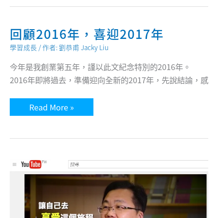
讓
企
業
參
回顧2016年，喜迎2017年
訪
更
學習成長
/ 作者:
劉恭甫 Jacky Liu
有
價
今年是我創業第五年，謹以此文紀念特別的2016年。
值
2016年即將過去，準備迎向全新的2017年，先說結論，感
回
Read More »
顧
2016
年，
喜
迎
2017
年