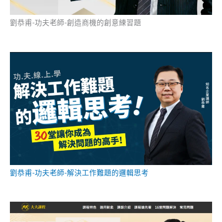
劉恭甫-功夫老師-創造商機的創意練習題
劉恭甫-功夫老師-解決工作難題的邏輯思考