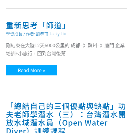
物]
劉
恭
甫：
找
重新思考「師道」
到
自
學習成長
/ 作者:
劉恭甫 Jacky Liu
己
最
剛結束在大陸12天6000公里的 成都–》蘇州–》廈門 企業
喜
歡
培訓+小旅行，回到台灣後第
做
的
那
重
件
Read More »
新
事，
思
然
考
後
「師
堅
道」
持
下
去
「總結自己的三個優點與缺點」功
夫老師學潛水（三）：台灣潛水開
放水域潛水員（Open Water
Diver）訓練課程