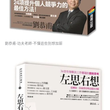
劉恭甫-功夫老師-不懂這些別想加薪