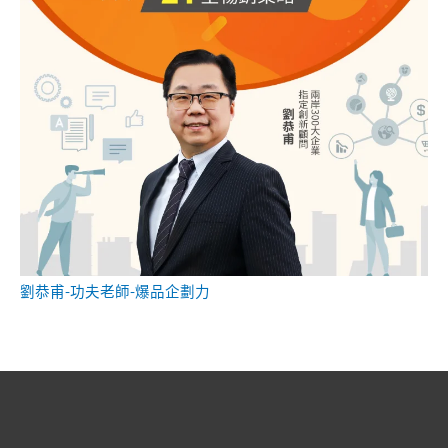
劉恭甫-功夫老師-爆品企劃力