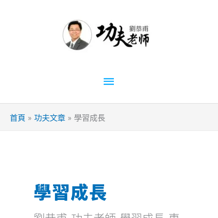
跳
至
主
要
內
容
主
要
首頁
功夫文章
學習成長
選
單
學習成長
劉恭甫-功夫老師-學習成長-專