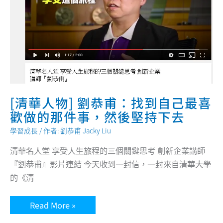
[清華人物] 劉恭甫：找到自己最喜
歡做的那件事，然後堅持下去
學習成長
/ 作者:
劉恭甫 Jacky Liu
清華名人堂 享受人生旅程的三個關鍵思考 創新企業講師
『劉恭甫』影片連結 今天收到一封信，一封來自清華大學
的《清
[清
Read More »
華
人