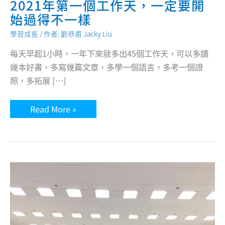
2021年第一個工作天，一定要開
始過得不一樣
學習成長
/ 作者:
劉恭甫 Jacky Liu
每天早起1小時，一年下來就多出45個工作天，可以多讀
幾本好書，多寫幾篇文章，多學一個語言，多考一個證
照，多拓展 […]
2021
Read More »
年
第
一
個
工
作
天，
一
定
要
開
始
過
得