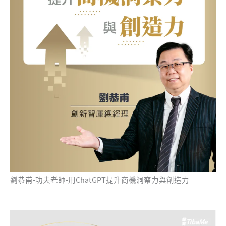
劉恭甫-功夫老師-用ChatGPT提升商機洞察力與創造力