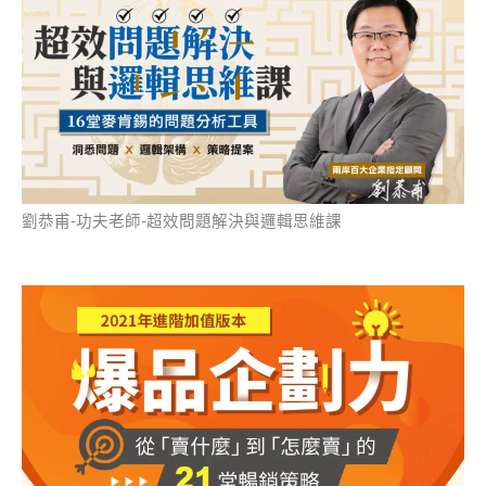
劉恭甫-功夫老師-超效問題解決與邏輯思維課