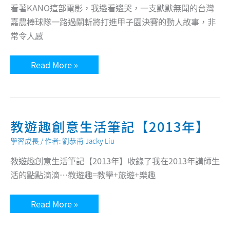
個
看著KANO這部電影，我邊看邊哭，一支默默無聞的台灣
關
鍵
嘉農棒球隊一路過關斬將打進甲子園決賽的動人故事，非
技
常令人感
巧，
你
也
做
KANO
Read More »
得
教
到
會
我
的
十
一
件
教遊趣創意生活筆記【2013年】
事：
KANOPASSION
學習成長
/ 作者:
劉恭甫 Jacky Liu
教遊趣創意生活筆記【2013年】收錄了我在2013年講師生
活的點點滴滴…教遊趣=教學+旅遊+樂趣
教
Read More »
遊
趣
創