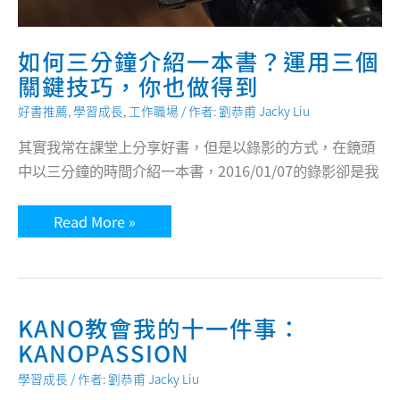
水
課
開
程」
放
水
如何三分鐘介紹一本書？運用三個
域
潛
關鍵技巧，你也做得到
水
員
好書推薦
,
學習成長
,
工作職場
/ 作者:
劉恭甫 Jacky Liu
（Open
Water
Diver）
其實我常在課堂上分享好書，但是以錄影的方式，在鏡頭
訓
中以三分鐘的時間介紹一本書，2016/01/07的錄影卻是我
練
課
程
如
Read More »
何
三
分
鐘
介
紹
一
KANO教會我的十一件事：
本
KANOPASSION
書？
運
用
學習成長
/ 作者:
劉恭甫 Jacky Liu
三