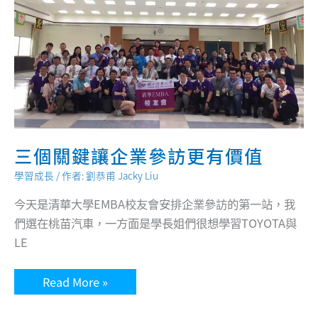
不
一
樣
三個關鍵讓企業參訪更有價值
學習成長
/ 作者:
劉恭甫 Jacky Liu
今天是清華大學EMBA校友會安排企業參訪的第一站，我
們選在桃苗汽車，一方面是學長姐們很想學習TOYOTA與
LE
三
Read More »
個
關
鍵