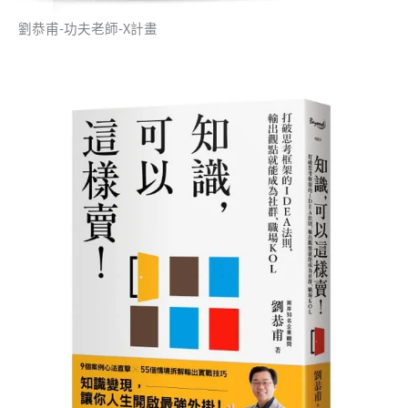
劉恭甫-功夫老師-X計畫