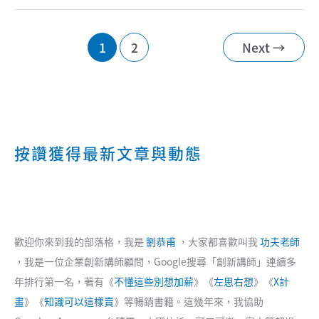
意
生
活
筆
1
2
Next
→
記
【2013
年】
按讚獲得最新文章與動態
歡迎你來到我的部落格，我是
劉恭甫
，大家都喜歡叫我
功夫老師
，我是一位企業創新講師顧問，Google搜尋「創新講師」連續多
年排行第一名，著有《
不懂這些別想加薪
》《
左思右想
》《
X計
畫
》《
知識可以這樣賣
》等暢銷書籍。這幾年來，我協助