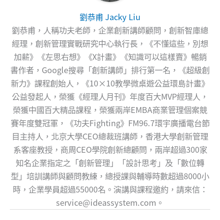
劉恭甫 Jacky Liu
劉恭甫，人稱功夫老師，企業創新講師顧問，創新智庫總
經理，創新管理實戰研究中心執行長，《不懂這些，別想
加薪》《左思右想》《X計畫》《知識可以這樣賣》暢銷
書作者，Google搜尋「創新講師」排行第一名，《超級創
新力》課程創始人，《10×10教學微桌遊公益環島計畫》
公益發起人，榮獲《經理人月刊》年度百大MVP經理人，
榮獲中國百大精品課程，榮獲兩岸EMBA商業管理個案競
賽年度雙冠軍，《功夫Fighting》FM96.7環宇廣播電台節
目主持人，北京大學CEO總裁班講師，香港大學創新管理
系客座教授，商周CEO學院創新總顧問，兩岸超過300家
知名企業指定之「創新管理」「設計思考」及「數位轉
型」培訓講師與顧問教練，總授課與輔導時數超過8000小
時，企業學員超過55000名。演講與課程邀約，請來信：
service@ideassystem.com
。