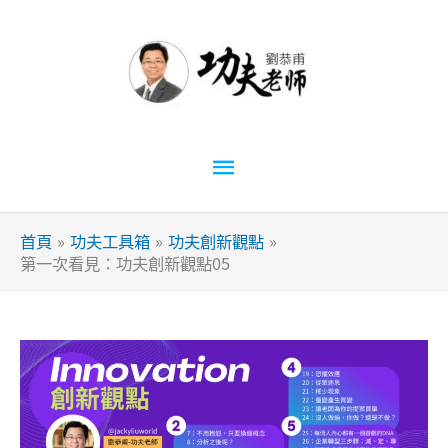
跳
至
主
要
內
容
主
要
首頁
功夫工具箱
功夫創新觀點
選
第一次看見：功夫創新觀點05
單