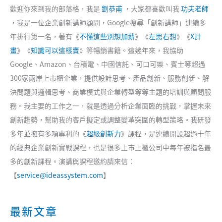
歡迎你來到我的部落格，我是
劉恭甫
，大家都喜歡叫我
功夫老師
，我是一位企業創新講師顧問，Google搜尋「創新講師」連續多
年排行第一名，著有《
不懂這些別想加薪
》《
左思右想
》《
X計
畫
》《
知識可以這樣賣
》等暢銷書籍。這幾年來，我協助
Google、Amazon、台積電、中國信託、可口可樂、賓士等超過
300家兩岸上市櫃企業，提供設計思考、產品創新、服務創新、解
決問題與邏輯思考、商業模式與企業轉型等等主題的培訓與顧問服
務。我主要的工作之一，就是透過分析企業面臨的挑戰，掌握未來
創新趨勢，幫助我的客戶擬定或調整變革突圍的轉型策略。我研發
多年並擁有多項專利的《
超級創新力
》課程，是連續開設超過十年
的經典企業創新實戰課程，也是很多上市上櫃公司中每年被指名最
多的創新課程。演講與課程邀約請來信：
【
service@ideassystem.com
】
最新文章