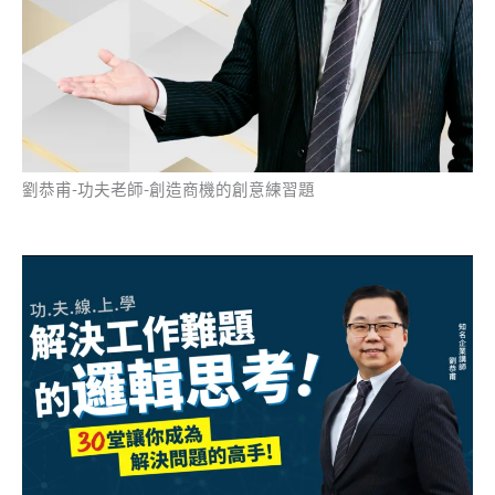
劉恭甫-功夫老師-創造商機的創意練習題