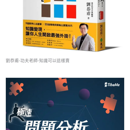
劉恭甫-功夫老師-知識可以這樣賣