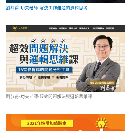
劉恭甫-功夫老師-解決工作難題的邏輯思考
劉恭甫-功夫老師-超效問題解決與邏輯思維課