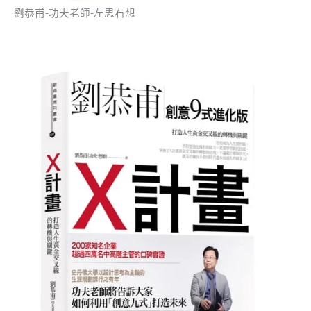
劉恭甫-功夫老師-左思右想