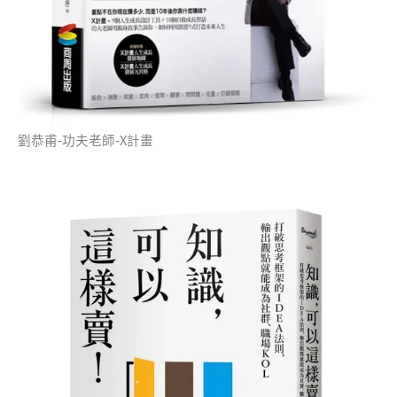
劉恭甫-功夫老師-X計畫