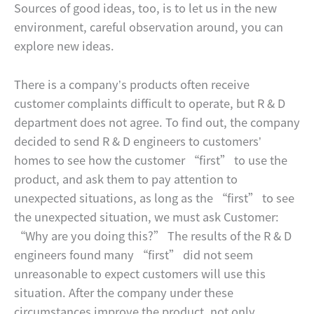
Sources of good ideas, too, is to let us in the new
environment, careful observation around, you can
explore new ideas.
There is a company’s products often receive
customer complaints difficult to operate, but R & D
department does not agree. To find out, the company
decided to send R & D engineers to customers’
homes to see how the customer “first” to use the
product, and ask them to pay attention to
unexpected situations, as long as the “first” to see
the unexpected situation, we must ask Customer:
“Why are you doing this?” The results of the R & D
engineers found many “first” did not seem
unreasonable to expect customers will use this
situation. After the company under these
circumstances improve the product, not only