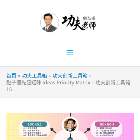
跳
至
主
要
內
容
主
要
首頁
功夫工具箱
功夫創新工具箱
選
點子優先級矩陣 Ideas Priority Matrix：功夫創新工具箱
15
單