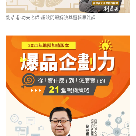
劉恭甫-功夫老師-超效問題解決與邏輯思維課