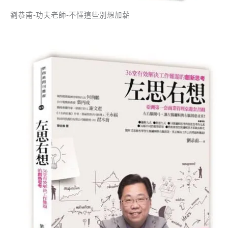
劉恭甫-功夫老師-不懂這些別想加薪