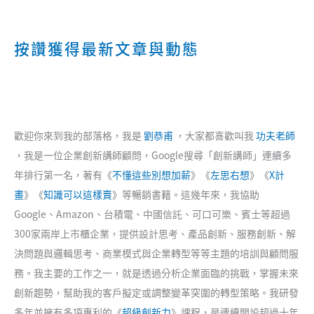
按讚獲得最新文章與動態
歡迎你來到我的部落格，我是
劉恭甫
，大家都喜歡叫我
功夫老師
，我是一位企業創新講師顧問，Google搜尋「創新講師」連續多
年排行第一名，著有《
不懂這些別想加薪
》《
左思右想
》《
X計
畫
》《
知識可以這樣賣
》等暢銷書籍。這幾年來，我協助
Google、Amazon、台積電、中國信託、可口可樂、賓士等超過
300家兩岸上市櫃企業，提供設計思考、產品創新、服務創新、解
決問題與邏輯思考、商業模式與企業轉型等等主題的培訓與顧問服
務。我主要的工作之一，就是透過分析企業面臨的挑戰，掌握未來
創新趨勢，幫助我的客戶擬定或調整變革突圍的轉型策略。我研發
多年並擁有多項專利的《
超級創新力
》課程，是連續開設超過十年