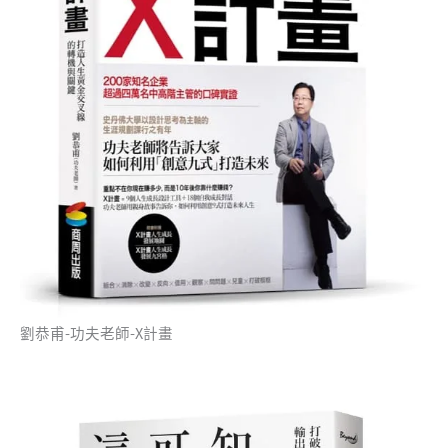
劉恭甫-功夫老師-X計畫