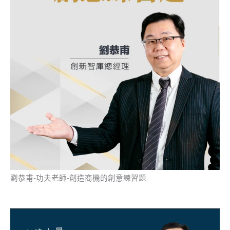
劉恭甫-功夫老師-創造商機的創意練習題