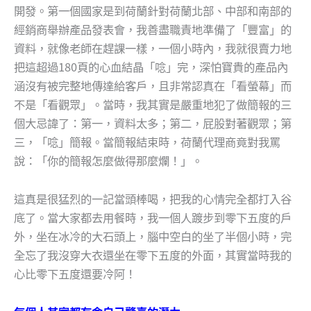
開發。第一個國家是到荷蘭針對荷蘭北部、中部和南部的
經銷商舉辦產品發表會，我善盡職責地準備了「豐富」的
資料，就像老師在趕課一樣，一個小時內，我就很賣力地
把這超過180頁的心血結晶「唸」完，深怕寶貴的產品內
涵沒有被完整地傳達給客戶，且非常認真在「看螢幕」而
不是「看觀眾」。當時，我其實是嚴重地犯了做簡報的三
個大忌諱了：第一，資料太多；第二，屁股對著觀眾；第
三，「唸」簡報。當簡報結束時，荷蘭代理商竟對我罵
說：「你的簡報怎麼做得那麼爛！」。
這真是很猛烈的一記當頭棒喝，把我的心情完全都打入谷
底了。當大家都去用餐時，我一個人踱步到零下五度的戶
外，坐在冰冷的大石頭上，腦中空白的坐了半個小時，完
全忘了我沒穿大衣還坐在零下五度的外面，其實當時我的
心比零下五度還要冷阿！