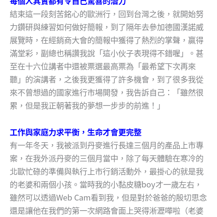
每個人其實都有令自己驚喜的潛力
結束這一段刻苦銘心的歐洲行，回到台灣之後，就開始努
力鑽研與練習如何做好簡報，到了隔年去參加德國漢諾威
展覽時，在經銷商大會的簡報中獲得了熱烈的掌聲，贏得
滿堂彩，副總也稱讚我說「這小伙子表現得不錯喔」。甚
至在十六位講者中還被票選最高票為「最希望下次再來
聽」的演講者，之後我更獲得了許多機會，到了很多我從
來不曾想過的國家進行市場開發，我告訴自己：「雖然很
累，但是我正朝著我的夢想一步步的前進！」
工作與家庭力求平衡，生命才會更完整
有一年冬天，我被派到丹麥進行長達三個月的產品上市專
案，在我外派丹麥的三個月當中，除了每天體驗在寒冷的
北歐忙碌的準備與執行上市行銷活動外，最掛心的就是我
的老婆和兩個小孩。當時我的小黏皮糖boy才一歲左右，
雖然可以透過Web Cam看到我，但是對於爸爸的殷切思念
還是讓他在我們的第一次網路會面上哭得淅瀝嘩啦（老婆