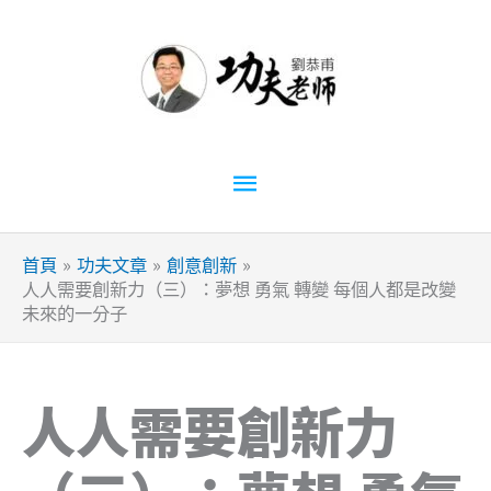
跳
至
主
要
內
容
主
要
首頁
功夫文章
創意創新
選
人人需要創新力（三）：夢想 勇氣 轉變 每個人都是改變
未來的一分子
單
人人需要創新力