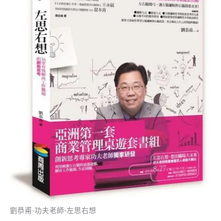
劉恭甫-功夫老師-左思右想