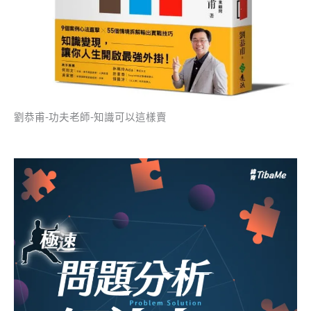
劉恭甫-功夫老師-知識可以這樣賣