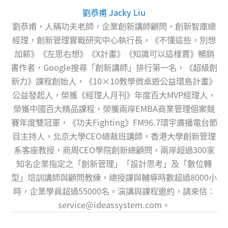
劉恭甫 Jacky Liu
劉恭甫，人稱功夫老師，企業創新講師顧問，創新智庫總
經理，創新管理實戰研究中心執行長，《不懂這些，別想
加薪》《左思右想》《X計畫》《知識可以這樣賣》暢銷
書作者，Google搜尋「創新講師」排行第一名，《超級創
新力》課程創始人，《10×10教學微桌遊公益環島計畫》
公益發起人，榮獲《經理人月刊》年度百大MVP經理人，
榮獲中國百大精品課程，榮獲兩岸EMBA商業管理個案競
賽年度雙冠軍，《功夫Fighting》FM96.7環宇廣播電台節
目主持人，北京大學CEO總裁班講師，香港大學創新管理
系客座教授，商周CEO學院創新總顧問，兩岸超過300家
知名企業指定之「創新管理」「設計思考」及「數位轉
型」培訓講師與顧問教練，總授課與輔導時數超過8000小
時，企業學員超過55000名。演講與課程邀約，請來信：
service@ideassystem.com
。