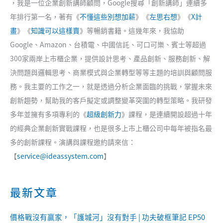
，我是一位企業創新講師顧問，Google搜尋「創新講師」連續多
年排行第一名，著有《
不懂這些別想加薪
》《
左思右想
》《
X計
畫
》《
知識可以這樣賣
》等暢銷書籍。這幾年來，我協助
Google、Amazon、台積電、中國信託、可口可樂、賓士等超過
300家兩岸上市櫃企業，提供設計思考、產品創新、服務創新、解
決問題與邏輯思考、商業模式與企業轉型等等主題的培訓與顧問服
務。我主要的工作之一，就是透過分析企業面臨的挑戰，掌握未來
創新趨勢，幫助我的客戶擬定或調整變革突圍的轉型策略。我研發
多年並擁有多項專利的《
超級創新力
》課程，是連續開設超過十年
的經典企業創新實戰課程，也是很多上市上櫃公司中每年被指名最
多的創新課程。演講與課程邀約請來信：
【
service@ideassystem.com
】
最新文章
價格戰沒有贏家，「護城河」沒有對手 | 功夫破框筆記 EP50