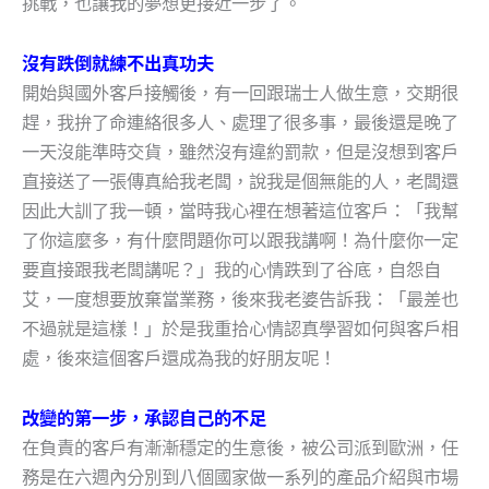
挑戰，也讓我的夢想更接近一步了。
沒有跌倒就練不出真功夫
開始與國外客戶接觸後，有一回跟瑞士人做生意，交期很
趕，我拚了命連絡很多人、處理了很多事，最後還是晚了
一天沒能準時交貨，雖然沒有違約罰款，但是沒想到客戶
直接送了一張傳真給我老闆，說我是個無能的人，老闆還
因此大訓了我一頓，當時我心裡在想著這位客戶：「我幫
了你這麼多，有什麼問題你可以跟我講啊！為什麼你一定
要直接跟我老闆講呢？」我的心情跌到了谷底，自怨自
艾，一度想要放棄當業務，後來我老婆告訴我：「最差也
不過就是這樣！」於是我重拾心情認真學習如何與客戶相
處，後來這個客戶還成為我的好朋友呢！
改變的第一步，承認自己的不足
在負責的客戶有漸漸穩定的生意後，被公司派到歐洲，任
務是在六週內分別到八個國家做一系列的產品介紹與市場