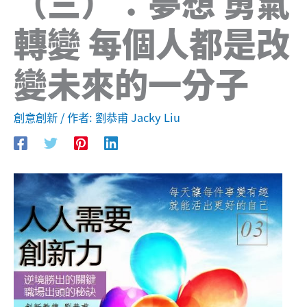
（三）：夢想 勇氣
轉變 每個人都是改
變未來的一分子
創意創新
/ 作者:
劉恭甫 Jacky Liu