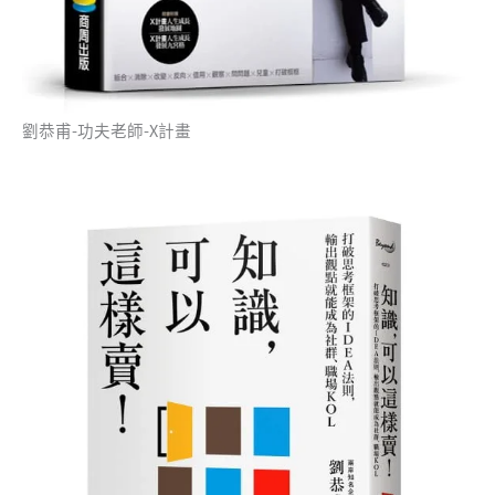
劉恭甫-功夫老師-X計畫