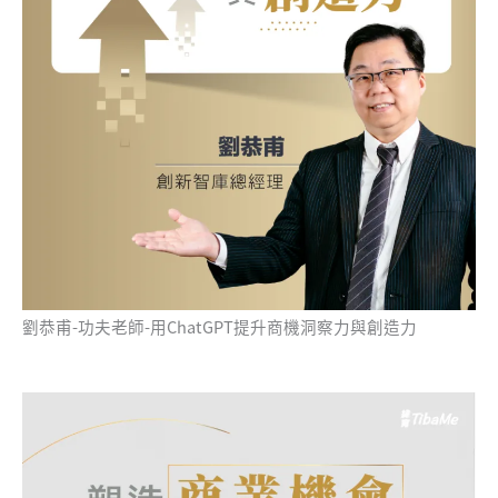
劉恭甫-功夫老師-用ChatGPT提升商機洞察力與創造力