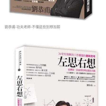
劉恭甫-功夫老師-不懂這些別想加薪