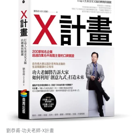
劉恭甫-功夫老師-X計畫