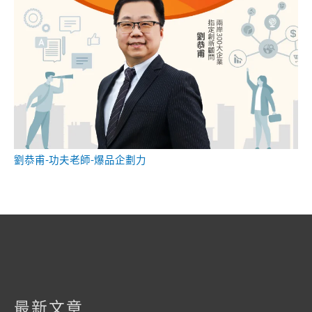
劉恭甫-功夫老師-爆品企劃力
最新文章