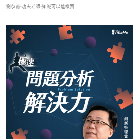
劉恭甫-功夫老師-知識可以這樣賣