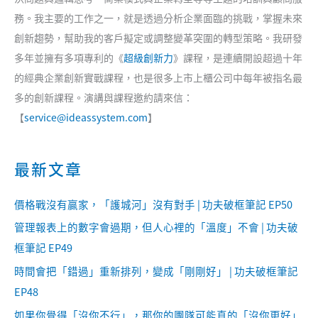
務。我主要的工作之一，就是透過分析企業面臨的挑戰，掌握未來
創新趨勢，幫助我的客戶擬定或調整變革突圍的轉型策略。我研發
多年並擁有多項專利的《
超級創新力
》課程，是連續開設超過十年
的經典企業創新實戰課程，也是很多上市上櫃公司中每年被指名最
多的創新課程。演講與課程邀約請來信：
【
service@ideassystem.com
】
最新文章
價格戰沒有贏家，「護城河」沒有對手 | 功夫破框筆記 EP50
管理報表上的數字會過期，但人心裡的「溫度」不會 | 功夫破
框筆記 EP49
時間會把「錯過」重新排列，變成「剛剛好」 | 功夫破框筆記
EP48
如果你覺得「沒你不行」，那你的團隊可能真的「沒你更好」