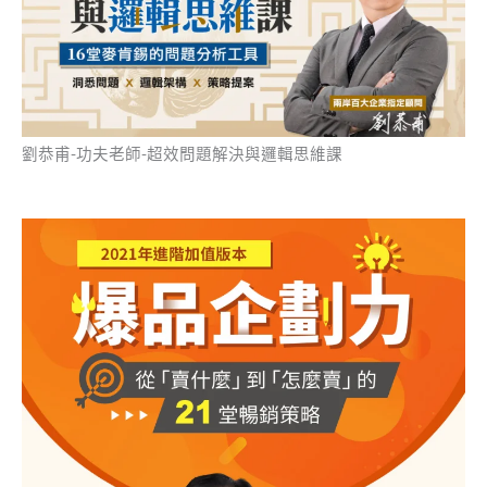
劉恭甫-功夫老師-超效問題解決與邏輯思維課