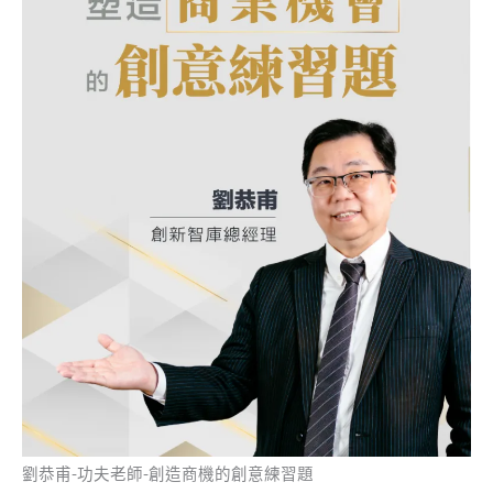
劉恭甫-功夫老師-創造商機的創意練習題