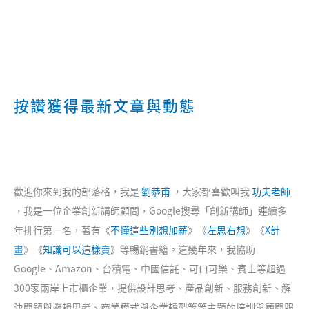
按讚獲得最新文章與動態
歡迎你來到我的部落格，我是
劉恭甫
，大家都喜歡叫我
功夫老師
，我是一位企業創新講師顧問，Google搜尋「創新講師」連續多
年排行第一名，著有《
不懂這些別想加薪
》《
左思右想
》《
X計
畫
》《
知識可以這樣賣
》等暢銷書籍。這幾年來，我協助
Google、Amazon、台積電、中國信託、可口可樂、賓士等超過
300家兩岸上市櫃企業，提供設計思考、產品創新、服務創新、解
決問題與邏輯思考、商業模式與企業轉型等等主題的培訓與顧問服