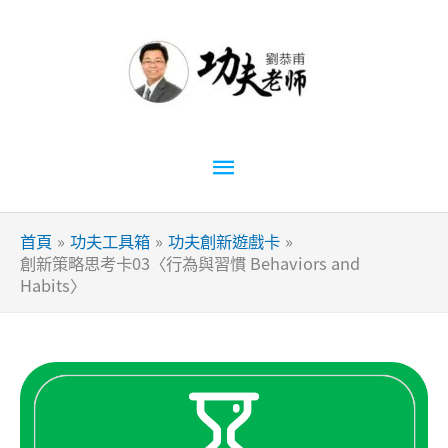
跳
至
主
要
內
容
主
要
首頁
功夫工具箱
功夫創新遊戲卡
選
創新策略思考卡03〈行為與習慣 Behaviors and
Habits〉
單