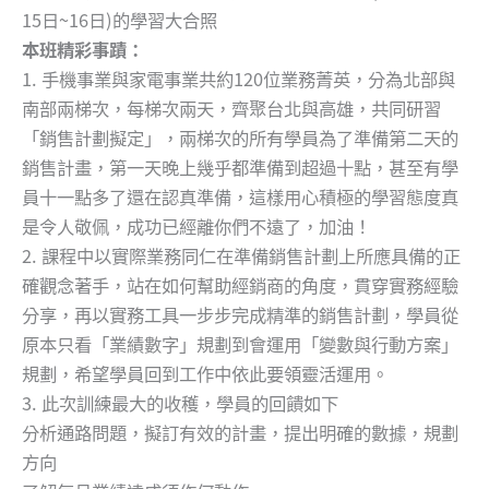
15日~16日)的學習大合照
本班精彩事蹟：
1. 手機事業與家電事業共約120位業務菁英，分為北部與
南部兩梯次，每梯次兩天，齊聚台北與高雄，共同研習
「銷售計劃擬定」，兩梯次的所有學員為了準備第二天的
銷售計畫，第一天晚上幾乎都準備到超過十點，甚至有學
員十一點多了還在認真準備，這樣用心積極的學習態度真
是令人敬佩，成功已經離你們不遠了，加油！
2. 課程中以實際業務同仁在準備銷售計劃上所應具備的正
確觀念著手，站在如何幫助經銷商的角度，貫穿實務經驗
分享，再以實務工具一步步完成精準的銷售計劃，學員從
原本只看「業績數字」規劃到會運用「變數與行動方案」
規劃，希望學員回到工作中依此要領靈活運用。
3. 此次訓練最大的收穫，學員的回饋如下
分析通路問題，擬訂有效的計畫，提出明確的數據，規劃
方向