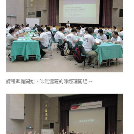
課程準備開始，帥氣瀟灑的陳經理開場~~