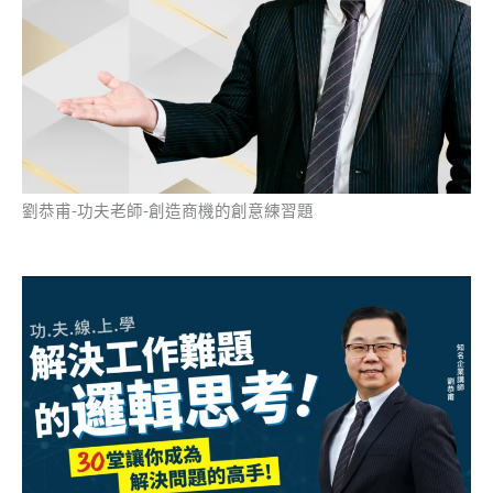
劉恭甫-功夫老師-創造商機的創意練習題