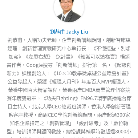
劉恭甫 Jacky Liu
劉恭甫，人稱功夫老師，企業創新講師顧問，創新智庫總
經理，創新管理實戰研究中心執行長，《不懂這些，別想
加薪》《左思右想》《X計畫》《知識可以這樣賣》暢銷
書作者，Google搜尋「創新講師」排行第一名，《超級創
新力》課程創始人，《10×10教學微桌遊公益環島計畫》
公益發起人，榮獲《經理人月刊》年度百大MVP經理人，
榮獲中國百大精品課程，榮獲兩岸EMBA商業管理個案競
賽年度雙冠軍，《功夫Fighting》FM96.7環宇廣播電台節
目主持人，北京大學CEO總裁班講師，香港大學創新管理
系客座教授，商周CEO學院創新總顧問，兩岸超過300家
知名企業指定之「創新管理」「設計思考」及「數位轉
型」培訓講師與顧問教練，總授課與輔導時數超過8000小