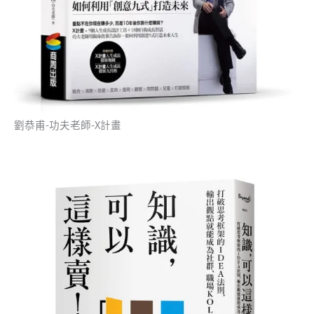
劉恭甫-功夫老師-X計畫