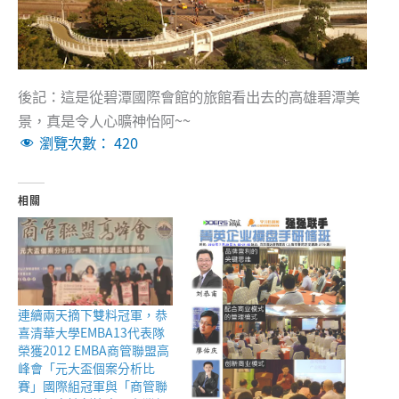
後記：這是從碧潭國際會館的旅館看出去的高雄碧潭美
景，真是令人心曠神怡阿~~
瀏覽次數：
420
相關
連續兩天摘下雙料冠軍，恭
喜清華大學EMBA13代表隊
榮獲2012 EMBA商管聯盟高
峰會「元大盃個案分析比
賽」國際組冠軍與「商管聯