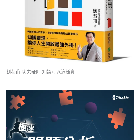
劉恭甫-功夫老師-知識可以這樣賣