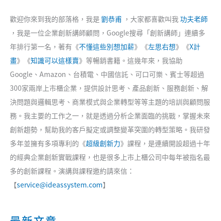
歡迎你來到我的部落格，我是
劉恭甫
，大家都喜歡叫我
功夫老師
，我是一位企業創新講師顧問，Google搜尋「創新講師」連續多
年排行第一名，著有《
不懂這些別想加薪
》《
左思右想
》《
X計
畫
》《
知識可以這樣賣
》等暢銷書籍。這幾年來，我協助
Google、Amazon、台積電、中國信託、可口可樂、賓士等超過
300家兩岸上市櫃企業，提供設計思考、產品創新、服務創新、解
決問題與邏輯思考、商業模式與企業轉型等等主題的培訓與顧問服
務。我主要的工作之一，就是透過分析企業面臨的挑戰，掌握未來
創新趨勢，幫助我的客戶擬定或調整變革突圍的轉型策略。我研發
多年並擁有多項專利的《
超級創新力
》課程，是連續開設超過十年
的經典企業創新實戰課程，也是很多上市上櫃公司中每年被指名最
多的創新課程。演講與課程邀約請來信：
【
service@ideassystem.com
】
最新文章