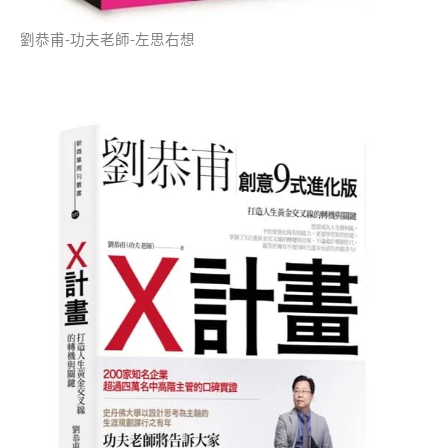
劉恭甫-功夫老師-左思右想