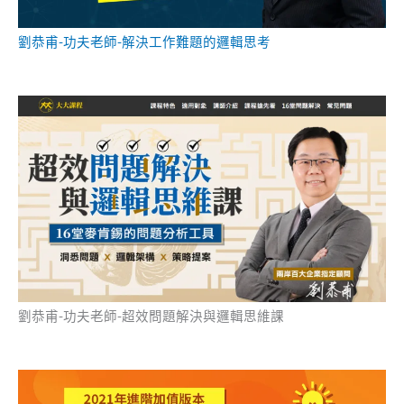
劉恭甫-功夫老師-解決工作難題的邏輯思考
劉恭甫-功夫老師-超效問題解決與邏輯思維課