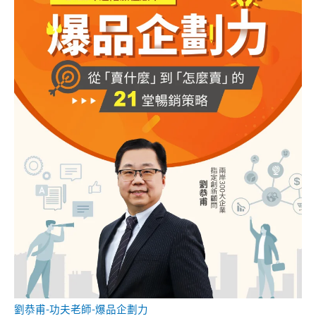
劉恭甫-功夫老師-爆品企劃力