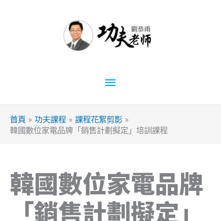
跳
至
主
要
內
容
主
要
首頁
功夫課程
課程花絮剪影
選
韓國數位家電品牌「銷售計劃擬定」培訓課程
單
韓國數位家電品牌
「銷售計劃擬定」