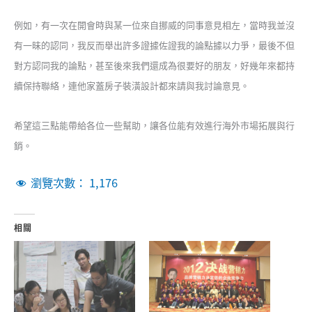
例如，有一次在開會時與某一位來自挪威的同事意見相左，當時我並沒
有一昧的認同，我反而舉出許多證據佐證我的論點據以力爭，最後不但
對方認同我的論點，甚至後來我們還成為很要好的朋友，好幾年來都持
續保持聯絡，連他家蓋房子裝潢設計都來請與我討論意見。
希望這三點能帶給各位一些幫助，讓各位能有效進行海外市場拓展與行
銷。
瀏覽次數：
1,176
相關