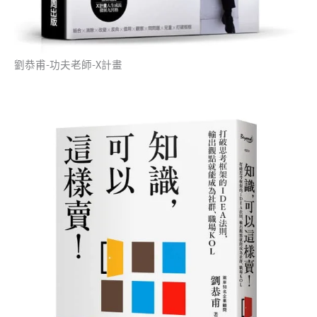
劉恭甫-功夫老師-X計畫