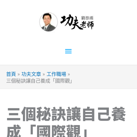
跳
至
主
要
內
容
主
要
首頁
功夫文章
工作職場
選
三個秘訣讓自己養成「國際觀」
單
三個秘訣讓自己養
成「國際觀」