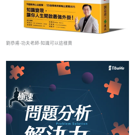
劉恭甫-功夫老師-知識可以這樣賣