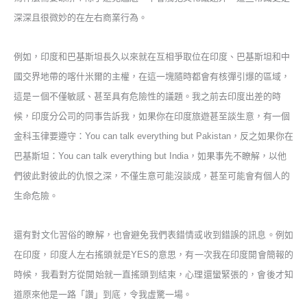
深深且很微妙的在左右商業行為。
例如，印度和巴基斯坦長久以來就在互相爭取位在印度、巴基斯坦和中
國交界地帶的喀什米爾的主權，在這一塊隨時都會有核彈引爆的區域，
這是ㄧ個不僅敏感、甚至具有危險性的議題。我之前去印度出差的時
候，印度分公司的同事告訴我，如果你在印度旅遊甚至談生意，有一個
金科玉律要遵守：
You can talk everything but Pakistan
，反之
如果你在
巴基斯坦：
You can talk everything but India
，如果事先不瞭解，以他
們彼此對彼此的仇恨之深，
不僅生意可能沒談成，甚至可能會有個人的
生命危險。
還有對文化習俗的瞭解，也會避免我們表錯情或收到錯誤的訊息。例如
在印度，印度人左右搖頭就是
YES
的意思
，有一次我在印度開會簡報的
時候，我看對方從開始就一直搖頭到結束，心理還蠻緊張的，會後才知
道原來他是一路「讚」到底，令我虛驚一場。