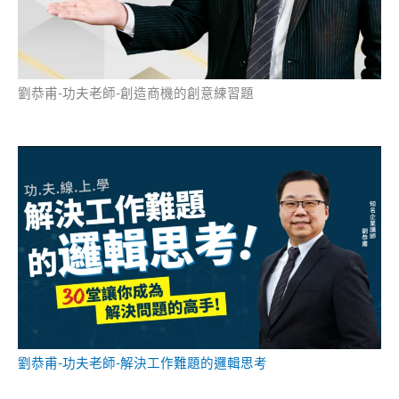
劉恭甫-功夫老師-創造商機的創意練習題
劉恭甫-功夫老師-解決工作難題的邏輯思考