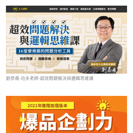
劉恭甫-功夫老師-超效問題解決與邏輯思維課