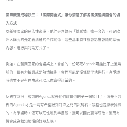
國際觀養成秘訣三：「國際開會式」讓你清楚了解各國溝通與開會的切
入方式
以新興國家的民族性來說，他們是喜歡來「博感情」這一套的，可是歐
洲人講究的是定義清楚的合作關係，這些基本屬性就會影響會議的準備
內容、進行與討論方式了。
例如，在新興國家的會議桌上，會前的一份明確
Agenda
可能比不上進場
前的一個有力拍肩或是熱情擁抱，會程可能是慢條斯里地進行，有爭議
時也並不是有理由就可以以你贏得訂單的。
反觀在歐洲，會前的
Agenda
就是他們評價你的第一個項目了，清楚不含
糊的
Agenda
才是一塊有希望敲到訂單之門的試磚石，議程也是按表操練
的，有爭議時，儘可以理性地列舉反駁，還可以因此贏得尊敬，進而有
機會成為相知相惜的好朋友呢。