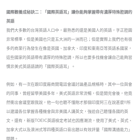
國際觀養成秘訣二：「國際英語耳」讓你能夠掌握帶有濃厚特殊腔調的
英語
我們大多數的台灣英語人口中，最熟悉的還是美國人的英語，字正腔圓
非常標準，但是美國也只是五大洲的一洲而已；但是實際上我們也有很
多的商業行為發生在像是英國、加拿大、印度和東南亞等英語系國家，
這些國家的英語帶有濃厚的特殊腔調，所以也要多找機會讓自己能夠習
慣非美式英語語調的
「
國際英語耳
」
。
例如，有一次在跟印度廠商開電話會議討論產品規格時，其中一位與會
的
同事
，曾經留學美國多年，美式英語非常流暢，但是開完會後，他竟
然衝出會議室跟我說，他一句也聽不懂剛才那個印度阿三在說甚麼
!!
所
以建議各位掌握各種機會與非美國人講英文，強迫自己聽懂各國的英
文。還有，新版
TOEIC
英語檢定考試也因應潮流，使用了美式、英式、
加拿大式以及澳洲式等四種英語口音出題以有效評量「國際溝通能力」
問題。