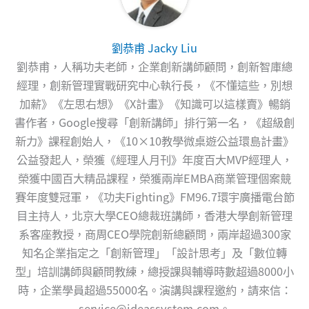
劉恭甫 Jacky Liu
劉恭甫，人稱功夫老師，企業創新講師顧問，創新智庫總
經理，創新管理實戰研究中心執行長，《不懂這些，別想
加薪》《左思右想》《X計畫》《知識可以這樣賣》暢銷
書作者，Google搜尋「創新講師」排行第一名，《超級創
新力》課程創始人，《10×10教學微桌遊公益環島計畫》
公益發起人，榮獲《經理人月刊》年度百大MVP經理人，
榮獲中國百大精品課程，榮獲兩岸EMBA商業管理個案競
賽年度雙冠軍，《功夫Fighting》FM96.7環宇廣播電台節
目主持人，北京大學CEO總裁班講師，香港大學創新管理
系客座教授，商周CEO學院創新總顧問，兩岸超過300家
知名企業指定之「創新管理」「設計思考」及「數位轉
型」培訓講師與顧問教練，總授課與輔導時數超過8000小
時，企業學員超過55000名。演講與課程邀約，請來信：
service@ideassystem.com
。