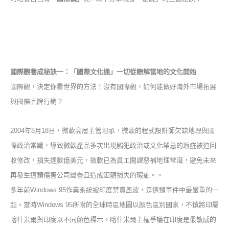
國際觀養成秘訣一：「國際文化通」一切從瞭解當地的文化開始
國際觀，決定你看世界的方法！沒有國際觀，如何能做好
海外市場拓展
與國際品牌行銷？
2004
年
8
月
18
日，微軟高層主管坦承，微軟的程式設計師欠缺地理與國
際政治常識，導致微軟產品多次出現觸犯政治或文化禁忌的瑕疵被迫回
收修改，損失達數億美元，微軟已為員工開課惡補地理常識，避免未來
再發生這類傷害公司聲譽且造成鉅額損失的瑕疵。。
多年前
Windows 95
作業系統被印度禁賣風波，是這類事件中最嚴重的一
起。當時
Windows 95
所附的全球時區地圖以顏色區別國家，不慎將印屬
喀什米爾與印度以不同顏色標示。喀什米爾主權爭議在印度是最敏感的