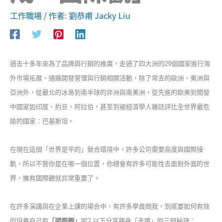
工作職場
/ 作者:
劉恭甫 Jacky Liu
過去十多年來為了品牌與行銷的推廣，走過了四大洲的
29
個國家進行海
外市場拓展、通路開發管理與行銷相關活動，除了常去的歐洲、美洲與
亞洲外，從最北的冰島到南半球的非洲與南美洲，從先進的歐美到開發
中國家如印度、約旦，阿拉伯，甚至到被經濟學人雜誌評比全世界最危
險的國家：巴基斯坦。
在現在這個
「
世界是平的
」
競合環境中，許多公司需要高度與國際接
軌，所以不管你是在哪一個位置，你總會有許多可能性去面對外面的世
界，擁有國際觀就非常重要了。
在許多演講與在企業上課的場合中，有許多學員問我，到底要如何有效
的培養自己有
「國際觀」
呢
?
以下分享親身
「
走跳
」
的三個秘訣：