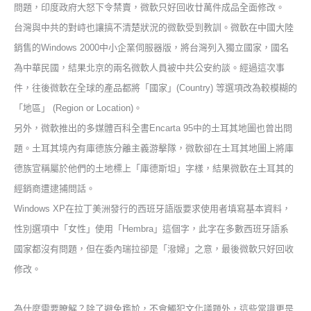
問題，印度政府大怒下令禁賣，微軟只好回收廿萬件成品全面修改。
台灣與中共的對峙也讓搞不清楚狀況的微軟受到教訓。微軟在中國大陸
銷售的
Windows 2000
中小企業伺服器版，將台灣列入獨立國家，國名
為中華民國，結果北京的兩名微軟人員被中共公安約談。經過這次事
件，往後微軟在全球的產品都將「國家」
(Country)
等選項改為較模糊的
「地區」
(Region or Location)
。
另外，微軟推出的多媒體百科全書
Encarta 95
中的土耳其地圖也曾出問
題。土耳其境內有庫德族分離主義游擊隊，微軟卻在土耳其地圖上將庫
德族宣稱屬於他們的土地標上「庫德斯坦」字樣，結果微軟在土耳其的
經銷商遭逮捕問話。
Windows XP
在拉丁美洲發行的西班牙語版要求使用者填寫基本資料，
性別選項中「女性」使用「
Hembra
」這個字，此字在多數西班牙語系
國家都沒有問題，但在委內瑞拉卻是「潑婦」之意，最後微軟只好回收
修改。
為什麼需要瞭解？除了避免尷尬，不會觸犯文化議題外，這些常識更是