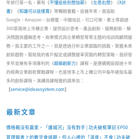
年排行第一名，著有《
不懂這些別想加薪
》《
左思右想
》《
X計
畫
》《
知識可以這樣賣
》等暢銷書籍。這幾年來，我協助
Google、Amazon、台積電、中國信託、可口可樂、賓士等超過
300家兩岸上市櫃企業，提供設計思考、產品創新、服務創新、解
決問題與邏輯思考、商業模式與企業轉型等等主題的培訓與顧問服
務。我主要的工作之一，就是透過分析企業面臨的挑戰，掌握未來
創新趨勢，幫助我的客戶擬定或調整變革突圍的轉型策略。我研發
多年並擁有多項專利的《
超級創新力
》課程，是連續開設超過十年
的經典企業創新實戰課程，也是很多上市上櫃公司中每年被指名最
多的創新課程。演講與課程邀約請來信：
【
service@ideassystem.com
】
最新文章
價格戰沒有贏家，「護城河」沒有對手 | 功夫破框筆記 EP50
管理報表上的數字會過期，但人心裡的「溫度」不會 | 功夫破