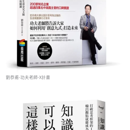
劉恭甫-功夫老師-X計畫