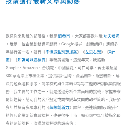
按讚獲得最新文章與動態
歡迎你來到我的部落格，我是
劉恭甫
，大家都喜歡叫我
功夫老師
，我是一位企業創新講師顧問，Google搜尋「創新講師」連續多
年排行第一名，著有《
不懂這些別想加薪
》《
左思右想
》《
X計
畫
》《
知識可以這樣賣
》等暢銷書籍。這幾年來，我協助
Google、Amazon、台積電、中國信託、可口可樂、賓士等超過
300家兩岸上市櫃企業，提供設計思考、產品創新、服務創新、解
決問題與邏輯思考、商業模式與企業轉型等等主題的培訓與顧問服
務。我主要的工作之一，就是透過分析企業面臨的挑戰，掌握未來
創新趨勢，幫助我的客戶擬定或調整變革突圍的轉型策略。我研發
多年並擁有多項專利的《
超級創新力
》課程，是連續開設超過十年
的經典企業創新實戰課程，也是很多上市上櫃公司中每年被指名最
多的創新課程。演講與課程邀約請來信：