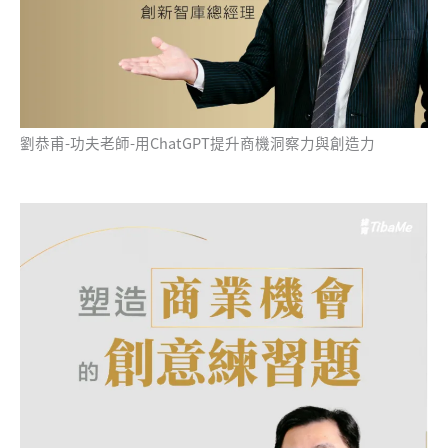
劉恭甫-功夫老師-用ChatGPT提升商機洞察力與創造力