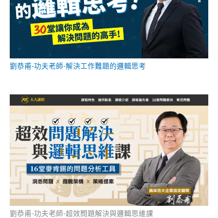
劉恭甫-功夫老師-解決工作難題的邏輯思考
劉恭甫-功夫老師-超效問題解決與邏輯思維課