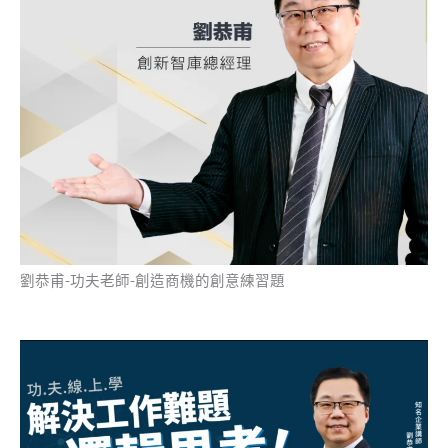
劉恭甫-功夫老師-創造商機的創意練習題