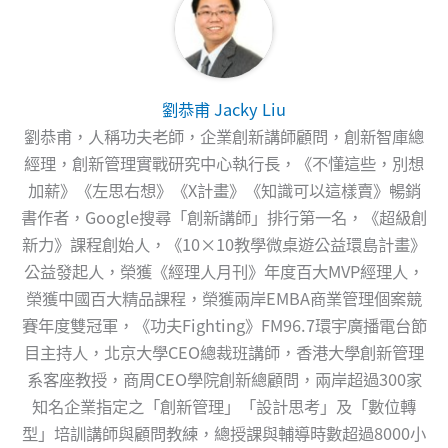
劉恭甫 Jacky Liu
劉恭甫，人稱功夫老師，企業創新講師顧問，創新智庫總
經理，創新管理實戰研究中心執行長，《不懂這些，別想
加薪》《左思右想》《X計畫》《知識可以這樣賣》暢銷
書作者，Google搜尋「創新講師」排行第一名，《超級創
新力》課程創始人，《10×10教學微桌遊公益環島計畫》
公益發起人，榮獲《經理人月刊》年度百大MVP經理人，
榮獲中國百大精品課程，榮獲兩岸EMBA商業管理個案競
賽年度雙冠軍，《功夫Fighting》FM96.7環宇廣播電台節
目主持人，北京大學CEO總裁班講師，香港大學創新管理
系客座教授，商周CEO學院創新總顧問，兩岸超過300家
知名企業指定之「創新管理」「設計思考」及「數位轉
型」培訓講師與顧問教練，總授課與輔導時數超過8000小