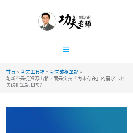
跳
至
主
要
內
容
主
要
首頁
功夫工具箱
功夫破框筆記
選
創新不是從資源出發，而是定義「尚未存在」的需求 | 功
夫破框筆記 EP07
單