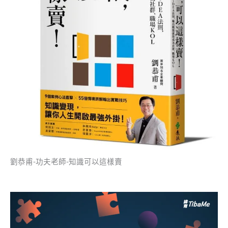
劉恭甫-功夫老師-知識可以這樣賣