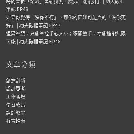
時間會把「錯過」重新排列，變成「剛剛好」 | 功夫破框
筆記 EP48
如果你覺得「沒你不行」，那你的團隊可能真的「沒你更
好」 | 功夫破框筆記 EP47
握緊拳頭，只能掌控手心大小；張開雙手，才能擁抱無限
可能 | 功夫破框筆記 EP46
文章分類
創意創新
設計思考
工作職場
學習成長
講師教學
好書推薦