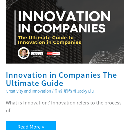
Innovation in Companies The
Ultimate Guide
Creativity and Innovation
/ 作者:
劉恭甫 Jacky Liu
What is Innovation? Innovation refers to the process
of
Innovation
Read More »