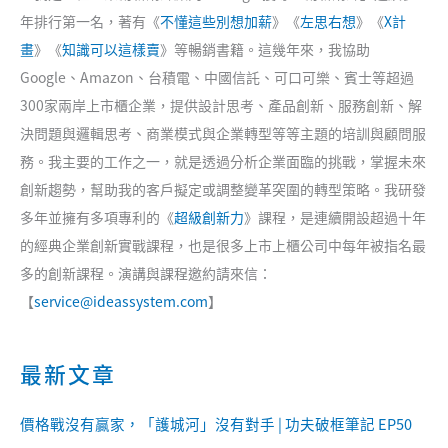
年排行第一名，著有《
不懂這些別想加薪
》《
左思右想
》《
X計
畫
》《
知識可以這樣賣
》等暢銷書籍。這幾年來，我協助
Google、Amazon、台積電、中國信託、可口可樂、賓士等超過
300家兩岸上市櫃企業，提供設計思考、產品創新、服務創新、解
決問題與邏輯思考、商業模式與企業轉型等等主題的培訓與顧問服
務。我主要的工作之一，就是透過分析企業面臨的挑戰，掌握未來
創新趨勢，幫助我的客戶擬定或調整變革突圍的轉型策略。我研發
多年並擁有多項專利的《
超級創新力
》課程，是連續開設超過十年
的經典企業創新實戰課程，也是很多上市上櫃公司中每年被指名最
多的創新課程。演講與課程邀約請來信：
【
service@ideassystem.com
】
最新文章
價格戰沒有贏家，「護城河」沒有對手 | 功夫破框筆記 EP50