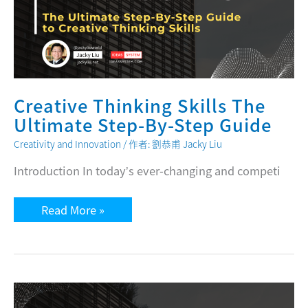
Creative Thinking Skills The
Ultimate Step-By-Step Guide
Creativity and Innovation
/ 作者:
劉恭甫 Jacky Liu
Introduction In today’s ever-changing and competi
Creative
Read More »
Thinking
Skills
The
Ultimate
Step-
By-
Step
Guide