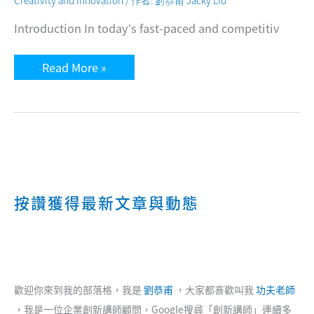
Creativity and Innovation
/ 作者:
劉恭甫 Jacky Liu
Introduction In today’s fast-paced and competitiv
Business
Read More »
Innovation
Strategy
Workshop
The
Ultimate
Step-
By-
Step
Guide
按讚獲得最新文章與動態
歡迎你來到我的部落格，我是
劉恭甫
，大家都喜歡叫我
功夫老師
，我是一位企業創新講師顧問，Google搜尋「創新講師」連續多