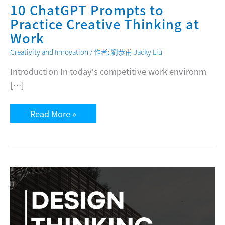
10 ChatGPT Prompts to
Practice Creative Thinking at
Work
Creativity and Innovation
/ 作者:
劉恭甫 Jacky Liu
Introduction In today’s competitive work environm
[…]
10
Read More »
ChatGPT
Prompts
to
Practice
Creative
Thinking
at
Work