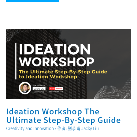
in
Companies
The
Ultimate
Guide
Ideation Workshop The
Ultimate Step-By-Step Guide
Creativity and Innovation
/ 作者:
劉恭甫 Jacky Liu