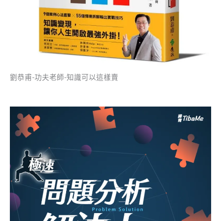
劉恭甫-功夫老師-知識可以這樣賣