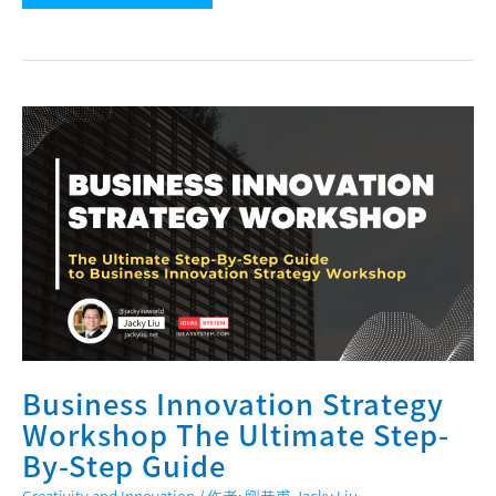
Thinking
and
Problem-
Solving
Skills
The
Ultimate
Step-
By-
Step
Guide
Business Innovation Strategy
Workshop The Ultimate Step-
By-Step Guide