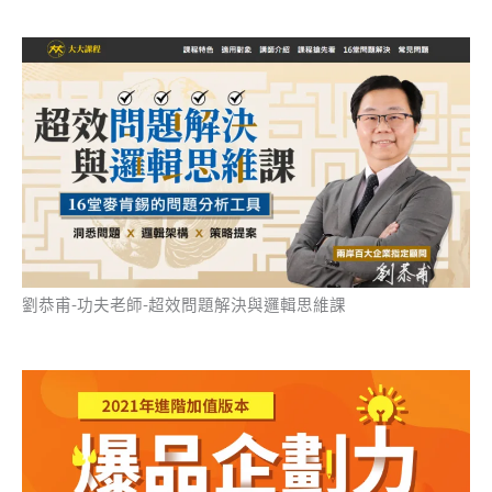
劉恭甫-功夫老師-超效問題解決與邏輯思維課