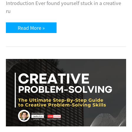
Introduction Ever found yourself stuck in a creative
ru
Ideation
Read More »
Workshop
The
Ultimate
Step-
By-
Step
Guide