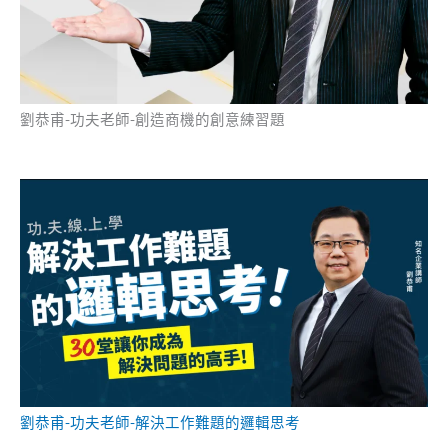
劉恭甫-功夫老師-創造商機的創意練習題
劉恭甫-功夫老師-解決工作難題的邏輯思考