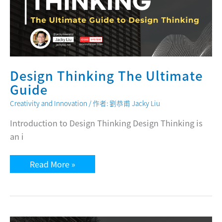
Design Thinking The Ultimate
Guide
Creativity and Innovation
/ 作者:
劉恭甫 Jacky Liu
Introduction to Design Thinking Design Thinking is
an i
Design
Read More »
Thinking
The
Ultimate
Guide