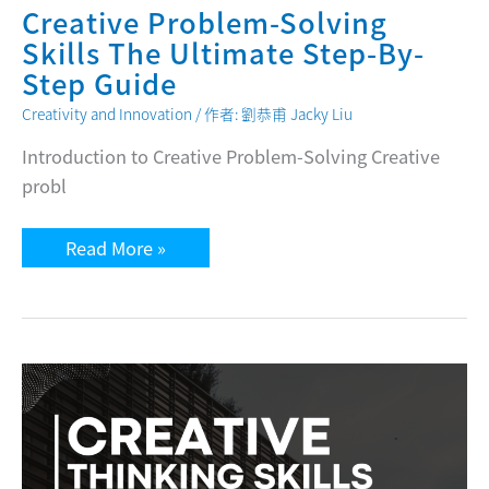
Creative Problem-Solving
Skills The Ultimate Step-By-
Step Guide
Creativity and Innovation
/ 作者:
劉恭甫 Jacky Liu
Introduction to Creative Problem-Solving Creative
probl
Creative
Read More »
Problem-
Solving
Skills
The
Ultimate
Step-
By-
Step
Guide