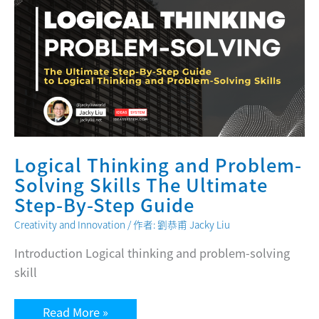
Logical Thinking and Problem-
Solving Skills The Ultimate
Step-By-Step Guide
Creativity and Innovation
/ 作者:
劉恭甫 Jacky Liu
Introduction Logical thinking and problem-solving
skill
Logical
Read More »